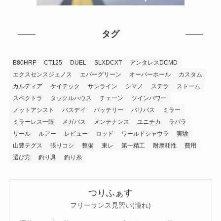
タグ
B80HRF
CT125
DUEL
SLXDCXT
アンタレスDCMD
エクスセンスジェノス
エバーグリーン
オーバーホール
カスタム
カルディア
ケイテック
サンライン
シマノ
ステラ
ストーム
スペクトラ
タックルハウス
チェーン
ツインパワー
ノットアシスト
バスデイ
バッテリー
バリバス
ミラー
ミラーレス一眼
メガバス
メンテナンス
ユニチカ
ラパラ
リール
ルアー
レビュー
ロッド
ワールドシャウラ
実験
山豊テグス
張りコシ
整備
東レ
第一精工
耐摩耗性
費用
選び方
釣り具
釣り糸
つりふぁす
フリーランス見習い(憧れ)