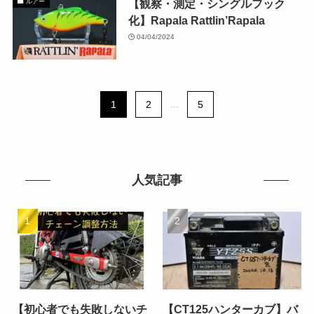
【観察・測定・シングルフック
ルアー
化】Rapala Rattlin’Rapala
04/04/2024
1
2
...
5
人気記事
【初心者でも失敗しないチ
【CT125ハンターカブ】バ