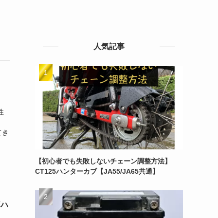
人気記事
性
てき
【初心者でも失敗しないチェーン調整方法】
CT125ハンターカブ【JA55/JA65共通】
Vハ