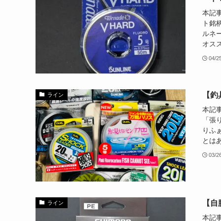
本記
ト銘柄
ルネー
オススメ
04/2
【釣
ライン
本記
「張
りふ
とはあ
03/2
【自
ライン
本記