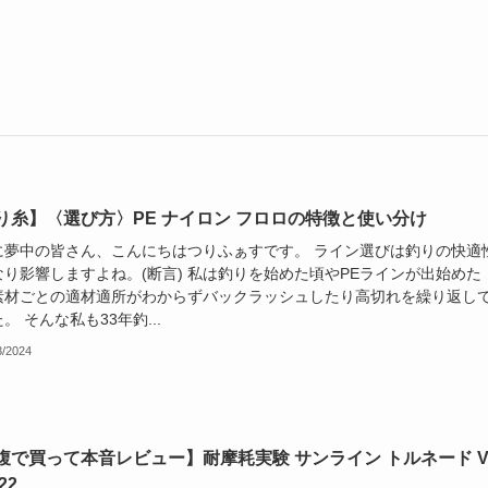
り糸】〈選び方〉PE ナイロン フロロの特徴と使い分け
に夢中の皆さん、こんにちはつりふぁすです。 ライン選びは釣りの快適
なり影響しますよね。(断言) 私は釣りを始めた頃やPEラインが出始めた
素材ごとの適材適所がわからずバックラッシュしたり高切れを繰り返し
。 そんな私も33年釣...
3/2024
腹で買って本音レビュー】耐摩耗実験 サンライン トルネード 
22