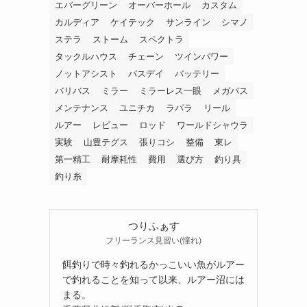
エバーグリーン
オーバーホール
カスタム
カルディア
ケイテック
サンライン
シマノ
ステラ
ストーム
スペクトラ
タックルハウス
チェーン
ツインパワー
ノットアシスト
バスデイ
バッテリー
バリバス
ミラー
ミラーレス一眼
メガバス
メンテナンス
ユニチカ
ラパラ
リール
ルアー
レビュー
ロッド
ワールドシャウラ
実験
山豊テグス
張りコシ
整備
東レ
第一精工
耐摩耗性
費用
選び方
釣り具
釣り糸
つりふぁす
フリーランス見習い(憧れ)
餌釣りで時々釣れるかっこいい魚がルアー
で釣れることを知って以来、ルアー沼には
まる。