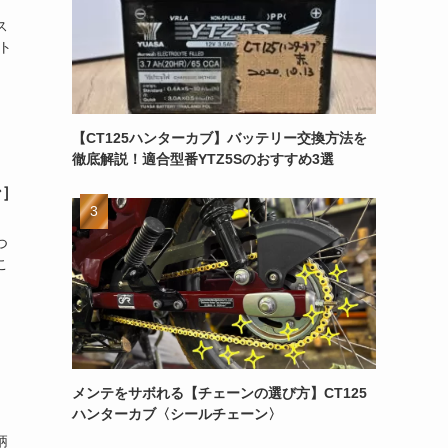
ス
 ト
。
【CT125ハンターカブ】バッテリー交換方法を
徹底解説！適合型番YTZ5Sのおすすめ3選
ン］
つ
こ
メンテをサボれる【チェーンの選び方】CT125
ハンターカブ〈シールチェーン〉
柄