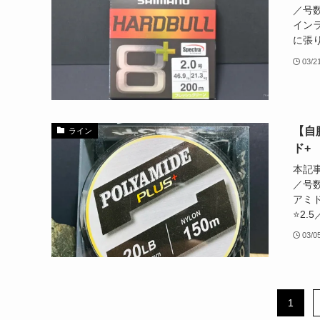
／号数
インラ
に張り
03/2
【自
ライン
ド+
本記
／号数
アミド
⭐️2.
03/0
1