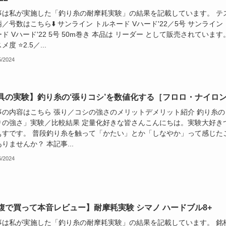
事は私が実施した「釣り糸の耐摩耗実験」の結果を記載しています。 テ
／号数はこちら⬇️ サンライン トルネード Vハード'22／5号 サンライン
ド Vハード'22 5号 50m巻き 本品は リーダー として販売されています
度 ⭐️2.5／...
5/2024
具の実験】釣り糸の‘張りコシ’を数値化する［フロロ・ナイロ
事の内容はこちら 張り／コシの強さのメリットデメリット紹介 釣り糸の
りの強さ」実験／比較結果 定量化好きな皆さんこんにちは。実験大好き
ぁすです。 普段釣り糸を触って「かたい」とか「しなやか」って感じた
りませんか？ 本記事...
6/2024
腹で買って本音レビュー】耐摩耗実験 シマノ ハードブル8+
事は私が実施した「釣り糸の耐摩耗実験」の結果を記載しています。 銘