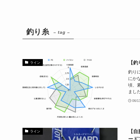
釣り糸
– tag –
【釣
ライン
釣り
にか
頃、
ました
06/1
【自
ライン
ード’