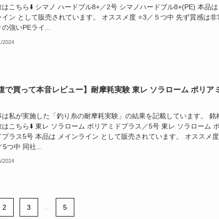
はこちら⬇️ シマノ ハードブル8+／2号 シマノハードブル8+(PE) 本品は
イン として販売されています。 オススメ度 ⭐️3／５つ中 先ず質感は非
の強いPEライ...
1/2024
腹で買って本音レビュー】耐摩耗実験 東レ ソラローム ポリア
事は私が実施した「釣り糸の耐摩耗実験」の結果を記載しています。 銘
はこちら⬇️ 東レ ソラローム ポリアミドプラス／5号 東レ ソラローム 
プラス5号 本品は メインライン として販売されています。 オススメ度
5／5つ中 同社...
5/2024
2
3
...
5