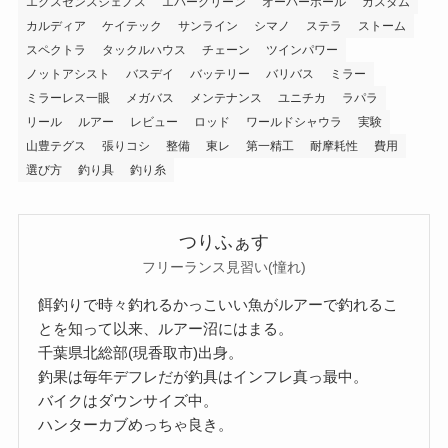
エクスセンスジェノス
エバーグリーン
オーバーホール
カスタム
カルディア
ケイテック
サンライン
シマノ
ステラ
ストーム
スペクトラ
タックルハウス
チェーン
ツインパワー
ノットアシスト
バスデイ
バッテリー
バリバス
ミラー
ミラーレス一眼
メガバス
メンテナンス
ユニチカ
ラパラ
リール
ルアー
レビュー
ロッド
ワールドシャウラ
実験
山豊テグス
張りコシ
整備
東レ
第一精工
耐摩耗性
費用
選び方
釣り具
釣り糸
つりふぁす
フリーランス見習い(憧れ)
餌釣りで時々釣れるかっこいい魚がルアーで釣れるこ
とを知って以来、ルアー沼にはまる。
千葉県北総部(現香取市)出身。
釣果は毎年デフレだが釣具はインフレ真っ最中。
バイクはダウンサイズ中。
ハンターカブめっちゃ良き。