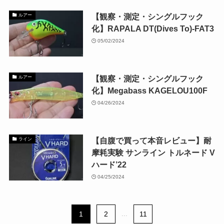
【観察・測定・シングルフック
ルアー
化】RAPALA DT(Dives To)-FAT3
05/02/2024
【観察・測定・シングルフック
ルアー
化】Megabass KAGELOU100F
04/26/2024
【自腹で買って本音レビュー】耐
ライン
摩耗実験 サンライン トルネード V
ハード’22
04/25/2024
1
2
...
11