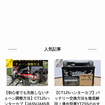
人気記事
【初心者でも失敗しないチ
【CT125ハンターカブ】バ
ェーン調整方法】CT125ハ
ッテリー交換方法を徹底解
ンターカブ【JA55/JA65共
説！適合型番YTZ5Sのおす