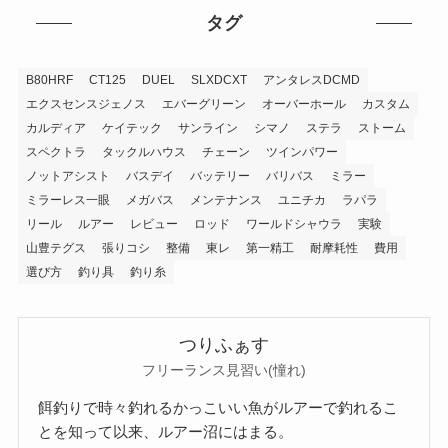
タグ
B80HRF
CT125
DUEL
SLXDCXT
アンタレスDCMD
エクスセンスジェノス
エバーグリーン
オーバーホール
カスタム
カルディア
ケイテック
サンライン
シマノ
ステラ
ストーム
スペクトラ
タックルハウス
チェーン
ツインパワー
ノットアシスト
バスデイ
バッテリー
バリバス
ミラー
ミラーレス一眼
メガバス
メンテナンス
ユニチカ
ラパラ
リール
ルアー
レビュー
ロッド
ワールドシャウラ
実験
山豊テグス
張りコシ
整備
東レ
第一精工
耐摩耗性
費用
選び方
釣り具
釣り糸
つりふぁす
フリーランス見習い(憧れ)
餌釣りで時々釣れるかっこいい魚がルアーで釣れるこ
とを知って以来、ルアー沼にはまる。