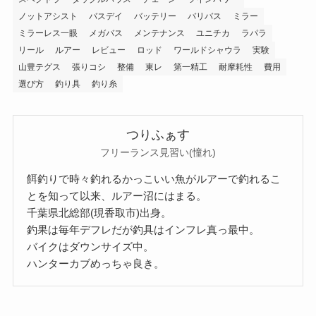
ノットアシスト
バスデイ
バッテリー
バリバス
ミラー
ミラーレス一眼
メガバス
メンテナンス
ユニチカ
ラパラ
リール
ルアー
レビュー
ロッド
ワールドシャウラ
実験
山豊テグス
張りコシ
整備
東レ
第一精工
耐摩耗性
費用
選び方
釣り具
釣り糸
つりふぁす
フリーランス見習い(憧れ)
餌釣りで時々釣れるかっこいい魚がルアーで釣れるこ
とを知って以来、ルアー沼にはまる。
千葉県北総部(現香取市)出身。
釣果は毎年デフレだが釣具はインフレ真っ最中。
バイクはダウンサイズ中。
ハンターカブめっちゃ良き。