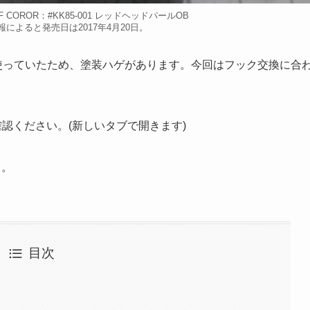
F COROR：#KK85-001 レッドヘッドパールOB
によると発売日は2017年4月20日。
態で使っていたため、塗装ハゲがあります。今回はフック交換に合
認ください。(新しいタブで開きます)
。。
目次