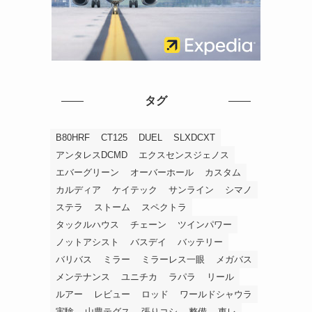
タグ
B80HRF
CT125
DUEL
SLXDCXT
アンタレスDCMD
エクスセンスジェノス
エバーグリーン
オーバーホール
カスタム
カルディア
ケイテック
サンライン
シマノ
ステラ
ストーム
スペクトラ
タックルハウス
チェーン
ツインパワー
ノットアシスト
バスデイ
バッテリー
バリバス
ミラー
ミラーレス一眼
メガバス
メンテナンス
ユニチカ
ラパラ
リール
ルアー
レビュー
ロッド
ワールドシャウラ
実験
山豊テグス
張りコシ
整備
東レ