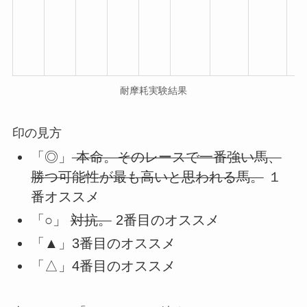
回
回
回
耐摩耗実験結果
印の見方
「◎」
本命。そのレースで一番強い馬、
勝つ可能性が最も高いと思われる馬。
１
番オススメ
「○」
対抗。
2番目のオススメ
「▲」3番目のオススメ
「△」4番目のオススメ