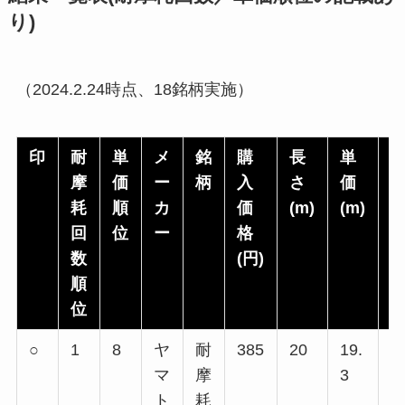
り)
（2024.2.24時点、18銘柄実施）
印
耐
単
メ
銘
購
長
単
摩
価
ー
柄
入
さ
価
耗
順
カ
価
(m)
(m)
(
回
位
ー
格
数
(円)
目
順
位
○
1
8
ヤ
耐
385
20
19.
6
マ
摩
3
回
ト
耗
回