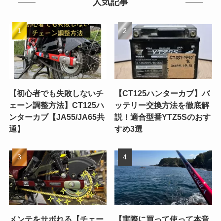
人気記事
【初心者でも失敗しないチ
【CT125ハンターカブ】バ
ェーン調整方法】CT125ハ
ッテリー交換方法を徹底解
ンターカブ【JA55/JA65共
説！適合型番YTZ5Sのおす
通】
すめ3選
メンテをサボれる【チェー
【実際に買って使って本音