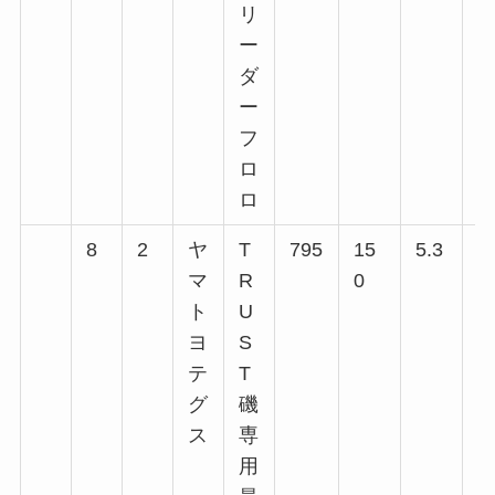
リ
ー
ダ
ー
フ
ロ
ロ
8
2
ヤ
T
795
15
5.3
1
マ
R
0
回
ト
U
回
ヨ
S
回
テ
T
回
グ
磯
ス
専
用