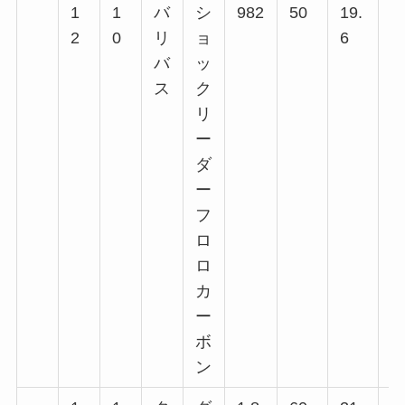
1
1
バ
シ
982
50
19.
9
2
0
リ
ョ
6
回
バ
ッ
回
ス
ク
回
リ
回
ー
回
ダ
ー
フ
ロ
ロ
カ
ー
ボ
ン