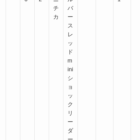
チ
バ
回
カ
ー
回
ス
回
レ
回
ッ
ド
m
ini
シ
ョ
ッ
ク
リ
ー
ダ
ー