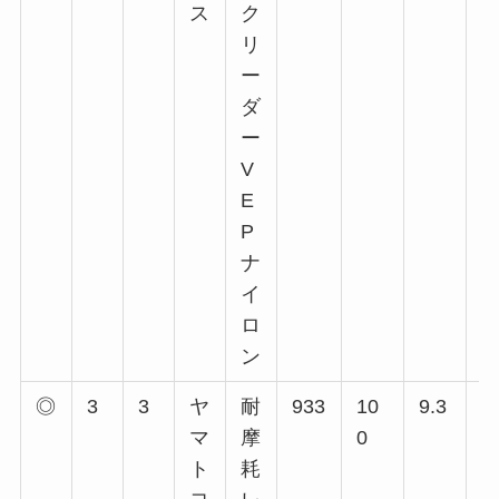
ス
ク
回
リ
回
ー
回
ダ
回
ー
回
V
回
E
回
P
ナ
イ
ロ
ン
◎
3
3
ヤ
耐
933
10
9.3
1
マ
摩
0
回
ト
耗
回