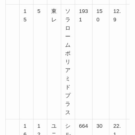
1
5
東
ソ
193
15
12.
8
5
レ
ラ
1
0
9
回
ロ
回
ー
回
ム
回
ポ
リ
ア
ミ
ド
プ
ラ
ス
1
1
ユ
シ
664
30
22.
7
6
2
ニ
ル
1
回