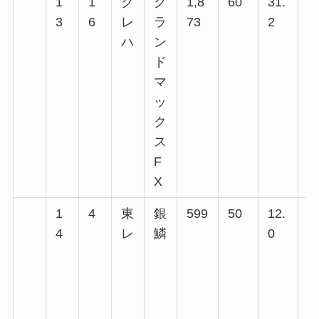
1
1
ク
グ
1,8
60
31.
1
3
6
レ
ラ
73
2
回
ハ
ン
回
ド
回
マ
回
ッ
回
ク
ス
F
X
1
4
東
銀
599
50
12.
9
4
レ
鱗
0
回
回
回
回