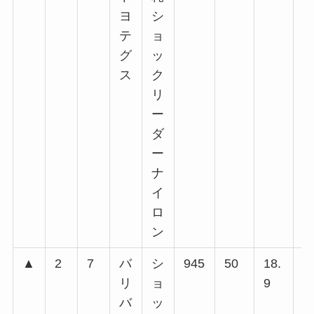
ヨ
シ
回
テ
ョ
グ
ッ
ス
ク
リ
ー
ダ
ー
ナ
イ
ロ
ン
▲
2
7
バ
シ
945
50
18.
4
リ
ョ
9
4
バ
ッ
回