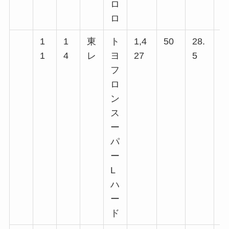
ロ
ロ
1
1
東
ト
1,4
50
28.
7
1
4
レ
ヨ
27
5
回
フ
回
ロ
回
ン
回
ス
回
ー
回
パ
回
ー
L
ハ
ー
ド