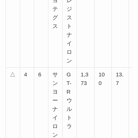
ヨ
レ
回
テ
ジ
回
グ
ス
回
ス
ト
回
ナ
イ
ロ
ン
△
4
6
サ
G
1,3
10
13.
2
ン
T-
73
0
7
2
ヨ
R
回
ー
ウ
回
ナ
ル
回
イ
ト
回
ロ
ラ
回
ン
回