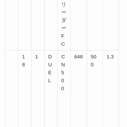
リ
ー
ダ
ー
F
C
1
1
D
C
648
50
1.3
8
U
N
0
回
E
5
回
L
0
回
0
回
回
回
回
回