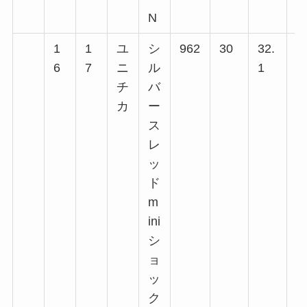
N
1
1
ユ
シ
962
30
32.
1
6
7
ニ
ル
1
回
チ
バ
回
カ
ー
回
ス
回
レ
回
ッ
回
ド
m
ini
シ
ョ
ッ
ク