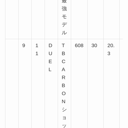
最
強
モ
デ
ル
9
1
D
T
608
30
20.
1
1
U
B
3
回
E
C
回
L
A
回
R
回
B
O
N
シ
ョ
ッ