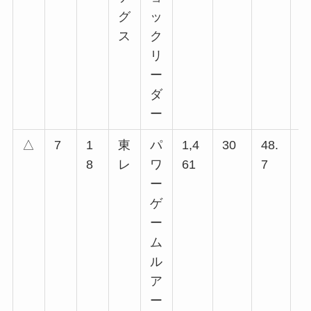
グ
ッ
回
ス
ク
回
リ
ー
ダ
ー
△
7
1
東
パ
1,4
30
48.
1
8
レ
ワ
61
7
回
ー
回
ゲ
回
ー
回
ム
回
ル
回
ア
回
ー