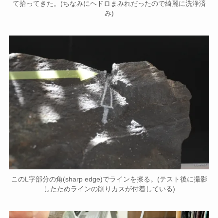
て拾ってきた。(ちなみにヘドロまみれだったので綺麗に洗浄済
み)
このL字部分の角(sharp edge)でラインを擦る。(テスト後に撮影
したためラインの削りカスが付着している)