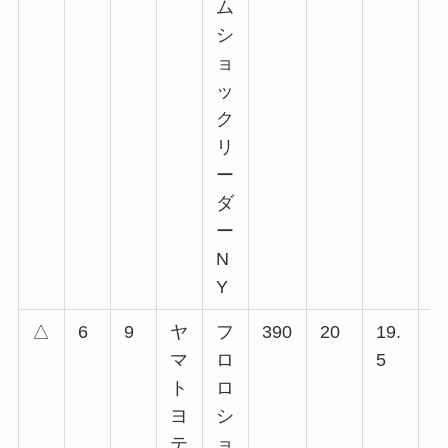
ム
シ
ョ
ッ
ク
リ
ー
ダ
ー
N
Y
△
6
9
ヤ
フ
390
20
19.
1
マ
ロ
5
回
ト
ロ
回
ヨ
シ
回
テ
ョ
回