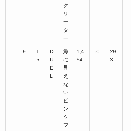
ク
リ
ー
ダ
ー
9
1
D
魚
1,4
50
29.
9
5
U
に
64
3
回
E
見
回
L
え
回
な
回
い
ピ
ン
ク
フ