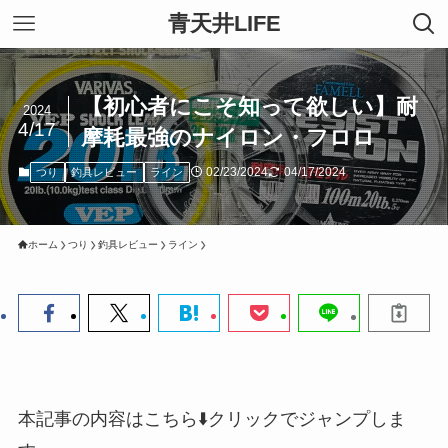
青天井LIFE
【初心者にこそ知って欲しい】耐
2024
4/17
摩耗最強のナイロン・フロロ
02/23/2024
04/17/2024
つり
釣具レビュー
ライン
ホーム
つり
釣具レビュー
ライン
本記事の内容はこちら⬇️クリックでジャンプしま