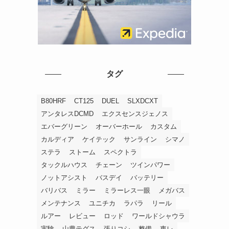
タグ
B80HRF
CT125
DUEL
SLXDCXT
アンタレスDCMD
エクスセンスジェノス
エバーグリーン
オーバーホール
カスタム
カルディア
ケイテック
サンライン
シマノ
ステラ
ストーム
スペクトラ
タックルハウス
チェーン
ツインパワー
ノットアシスト
バスデイ
バッテリー
バリバス
ミラー
ミラーレス一眼
メガバス
メンテナンス
ユニチカ
ラパラ
リール
ルアー
レビュー
ロッド
ワールドシャウラ
実験
山豊テグス
張りコシ
整備
東レ